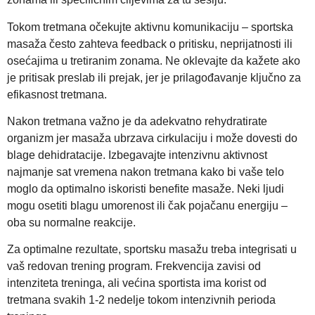
Tokom tretmana očekujte aktivnu komunikaciju – sportska
masaža često zahteva feedback o pritisku, neprijatnosti ili
osećajima u tretiranim zonama. Ne oklevajte da kažete ako
je pritisak preslab ili prejak, jer je prilagođavanje ključno za
efikasnost tretmana.
Nakon tretmana važno je da adekvatno rehydratirate
organizm jer masaža ubrzava cirkulaciju i može dovesti do
blage dehidratacije. Izbegavajte intenzivnu aktivnost
najmanje sat vremena nakon tretmana kako bi vaše telo
moglo da optimalno iskoristi benefite masaže. Neki ljudi
mogu osetiti blagu umorenost ili čak pojačanu energiju –
oba su normalne reakcije.
Za optimalne rezultate, sportsku masažu treba integrisati u
vaš redovan trening program. Frekvencija zavisi od
intenziteta treninga, ali većina sportista ima korist od
tretmana svakih 1-2 nedelje tokom intenzivnih perioda