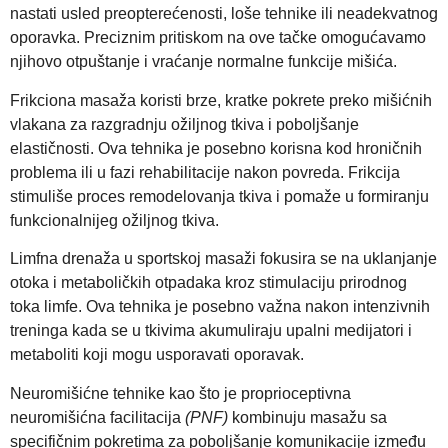
nastati usled preopterećenosti, loše tehnike ili neadekvatnog
oporavka. Preciznim pritiskom na ove tačke omogućavamo
njihovo otpuštanje i vraćanje normalne funkcije mišića.
Frikciona masaža koristi brze, kratke pokrete preko mišićnih
vlakana za razgradnju ožiljnog tkiva i poboljšanje
elastičnosti. Ova tehnika je posebno korisna kod hroničnih
problema ili u fazi rehabilitacije nakon povreda. Frikcija
stimuliše proces remodelovanja tkiva i pomaže u formiranju
funkcionalnijeg ožiljnog tkiva.
Limfna drenaža u sportskoj masaži fokusira se na uklanjanje
otoka i metaboličkih otpadaka kroz stimulaciju prirodnog
toka limfe. Ova tehnika je posebno važna nakon intenzivnih
treninga kada se u tkivima akumuliraju upalni medijatori i
metaboliti koji mogu usporavati oporavak.
Neuromišićne tehnike kao što je proprioceptivna
neuromišićna facilitacija
(PNF)
kombinuju masažu sa
specifičnim pokretima za poboljšanje komunikacije između