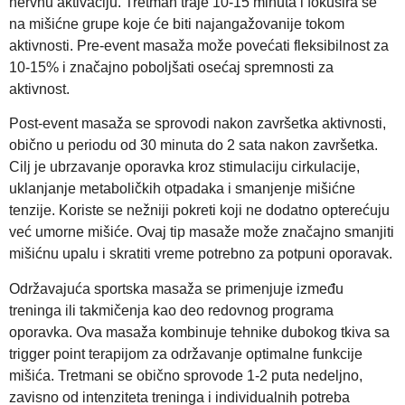
nervnu aktivaciju. Tretman traje 10-15 minuta i fokusira se
na mišićne grupe koje će biti najangažovanije tokom
aktivnosti. Pre-event masaža može povećati fleksibilnost za
10-15% i značajno poboljšati osećaj spremnosti za
aktivnost.
Post-event masaža se sprovodi nakon završetka aktivnosti,
obično u periodu od 30 minuta do 2 sata nakon završetka.
Cilj je ubrzavanje oporavka kroz stimulaciju cirkulacije,
uklanjanje metaboličkih otpadaka i smanjenje mišićne
tenzije. Koriste se nežniji pokreti koji ne dodatno opterećuju
već umorne mišiće. Ovaj tip masaže može značajno smanjiti
mišićnu upalu i skratiti vreme potrebno za potpuni oporavak.
Održavajuća sportska masaža se primenjuje između
treninga ili takmičenja kao deo redovnog programa
oporavka. Ova masaža kombinuje tehnike dubokog tkiva sa
trigger point terapijom za održavanje optimalne funkcije
mišića. Tretmani se obično sprovode 1-2 puta nedeljno,
zavisno od intenziteta treninga i individualnih potreba