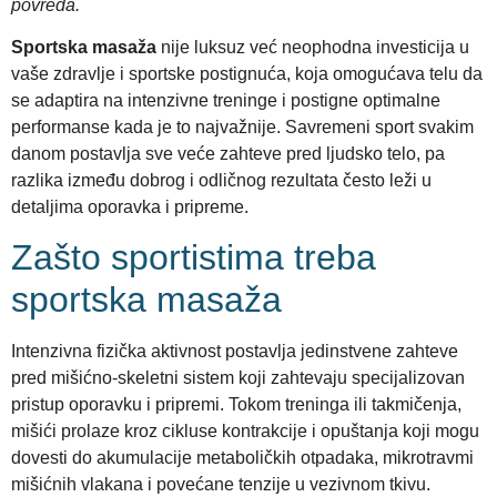
povreda.
Sportska masaža
nije luksuz već neophodna investicija u
vaše zdravlje i sportske postignuća, koja omogućava telu da
se adaptira na intenzivne treninge i postigne optimalne
performanse kada je to najvažnije. Savremeni sport svakim
danom postavlja sve veće zahteve pred ljudsko telo, pa
razlika između dobrog i odličnog rezultata često leži u
detaljima oporavka i pripreme.
Zašto sportistima treba
sportska masaža
Intenzivna fizička aktivnost postavlja jedinstvene zahteve
pred mišićno-skeletni sistem koji zahtevaju specijalizovan
pristup oporavku i pripremi. Tokom treninga ili takmičenja,
mišići prolaze kroz cikluse kontrakcije i opuštanja koji mogu
dovesti do akumulacije metaboličkih otpadaka, mikrotravmi
mišićnih vlakana i povećane tenzije u vezivnom tkivu.