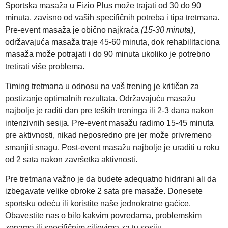
Sportska masaža u Fizio Plus može trajati od 30 do 90
minuta, zavisno od vaših specifičnih potreba i tipa tretmana.
Pre-event masaža je obično najkraća
(15-30 minuta)
,
održavajuća masaža traje 45-60 minuta, dok rehabilitaciona
masaža može potrajati i do 90 minuta ukoliko je potrebno
tretirati više problema.
Timing tretmana u odnosu na vaš trening je kritičan za
postizanje optimalnih rezultata. Održavajuću masažu
najbolje je raditi dan pre teških treninga ili 2-3 dana nakon
intenzivnih sesija. Pre-event masažu radimo 15-45 minuta
pre aktivnosti, nikad neposredno pre jer može privremeno
smanjiti snagu. Post-event masažu najbolje je uraditi u roku
od 2 sata nakon završetka aktivnosti.
Pre tretmana važno je da budete adequatno hidrirani ali da
izbegavate velike obroke 2 sata pre masaže. Donesete
sportsku odeću ili koristite naše jednokratne gaćice.
Obavestite nas o bilo kakvim povredama, problemskim
zonama ili specifičnim ciljevima za tu sesiju.