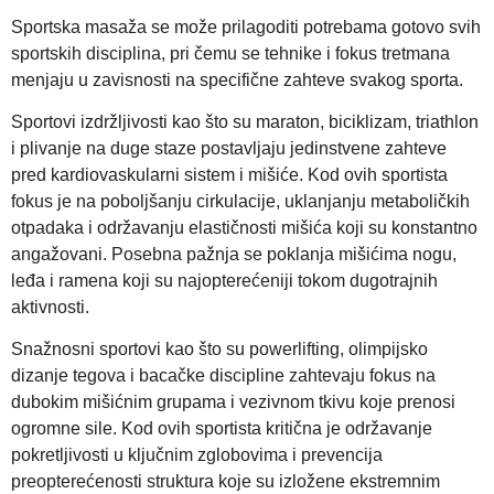
Sportska masaža se može prilagoditi potrebama gotovo svih
sportskih disciplina, pri čemu se tehnike i fokus tretmana
menjaju u zavisnosti na specifične zahteve svakog sporta.
Sportovi izdržljivosti kao što su maraton, biciklizam, triathlon
i plivanje na duge staze postavljaju jedinstvene zahteve
pred kardiovaskularni sistem i mišiće. Kod ovih sportista
fokus je na poboljšanju cirkulacije, uklanjanju metaboličkih
otpadaka i održavanju elastičnosti mišića koji su konstantno
angažovani. Posebna pažnja se poklanja mišićima nogu,
leđa i ramena koji su najopterećeniji tokom dugotrajnih
aktivnosti.
Snažnosni sportovi kao što su powerlifting, olimpijsko
dizanje tegova i bacačke discipline zahtevaju fokus na
dubokim mišićnim grupama i vezivnom tkivu koje prenosi
ogromne sile. Kod ovih sportista kritična je održavanje
pokretljivosti u ključnim zglobovima i prevencija
preopterećenosti struktura koje su izložene ekstremnim