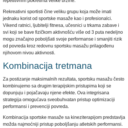
repetitivnim pokretima velike brzine.
Rekreativni sportisti čine veliku grupu koja može imati
jednaku korist od sportske masaže kao i profesionalci.
Vikend ratnici, ljubitelji fitnesa, učesnici u trkama zabave i
svi koji se bave fizičkom aktivnošću više od 3 puta nedeljno
mogu značajno poboljšati svoje performanse i smanjiti rizik
od povreda kroz redovnu sportsku masažu prilagođenu
njihovom nivou aktivnosti.
Kombinacija tretmana
Za postizanje maksimalnih rezultata, sportsku masažu često
kombinujemo sa drugim terapijskim pristupima koji se
dopunjuju i pojačavaju njene efekte. Ova integrisana
strategija omogućava sveobuhvatan pristup optimizaciji
performansi i prevenciji povreda.
Kombinacija sportske masaže sa kineziterapijom predstavlja
možda najmoćniji pristup poboljšanju atletskih performansi.