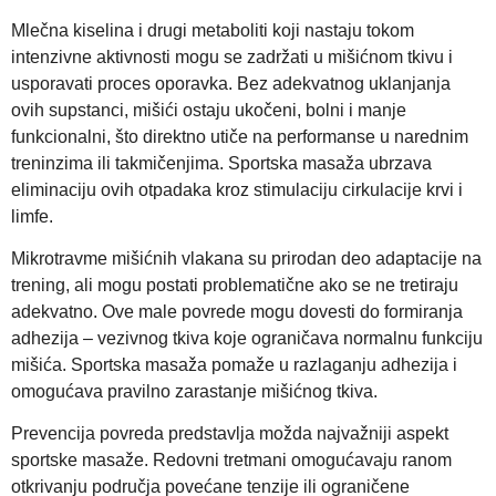
Mlečna kiselina i drugi metaboliti koji nastaju tokom
intenzivne aktivnosti mogu se zadržati u mišićnom tkivu i
usporavati proces oporavka. Bez adekvatnog uklanjanja
ovih supstanci, mišići ostaju ukočeni, bolni i manje
funkcionalni, što direktno utiče na performanse u narednim
treninzima ili takmičenjima. Sportska masaža ubrzava
eliminaciju ovih otpadaka kroz stimulaciju cirkulacije krvi i
limfe.
Mikrotravme mišićnih vlakana su prirodan deo adaptacije na
trening, ali mogu postati problematične ako se ne tretiraju
adekvatno. Ove male povrede mogu dovesti do formiranja
adhezija – vezivnog tkiva koje ograničava normalnu funkciju
mišića. Sportska masaža pomaže u razlaganju adhezija i
omogućava pravilno zarastanje mišićnog tkiva.
Prevencija povreda predstavlja možda najvažniji aspekt
sportske masaže. Redovni tretmani omogućavaju ranom
otkrivanju područja povećane tenzije ili ograničene