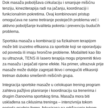
Dok masaža poboljšava cirkulaciju i smanjuje mišićnu
tenziju, kineziterapija radi na jačanju, koordinaciji i
funkcionalnim pokretima. Ovaj kombinovani pristup
omogućava ne samo tretiranje postojećih problema već i
aktivno poboljšanje kvaliteta pokreta i prevenciju budućih
problema.
Sportska masaža u kombinaciji sa fizikalnom terapijom
može biti izuzetno efikasna za sportiste koji se oporavljaju
od povreda ili imaju hronične probleme. Modaliteti kao što
su ultrazvuk, TENS ili lasero terapija mogu pripremiti tkivo
za masažu i pojačati njene efekte. Na primer, ultrazvuk prije
masaže može dublje zagrejati tkivo i omogućiti efikasniji
tretman duboko smešenih mišićnih grupa.
Integracija sportske masaže u celokupan trening program
zahteva pažljivo planiranje i koordinaciju sa trenerima i
drugim članovima sportskog tima. Masaža mora biti
usklađena sa ciklusima treninga – intenzivnija tokom
perioda gradnje forme, fokusirana na održavanje tokom