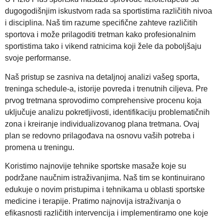
dugogodišnjim iskustvom rada sa sportistima različitih nivoa
i disciplina. Naš tim razume specifične zahteve različitih
sportova i može prilagoditi tretman kako profesionalnim
sportistima tako i vikend ratnicima koji žele da poboljšaju
svoje performanse.
Naš pristup se zasniva na detaljnoj analizi vašeg sporta,
treninga schedule-a, istorije povreda i trenutnih ciljeva. Pre
prvog tretmana sprovodimo comprehensive procenu koja
uključuje analizu pokretljivosti, identifikaciju problematičnih
zona i kreiranje individualizovanog plana tretmana. Ovaj
plan se redovno prilagođava na osnovu vaših potreba i
promena u treningu.
Koristimo najnovije tehnike sportske masaže koje su
podržane naučnim istraživanjima. Naš tim se kontinuirano
edukuje o novim pristupima i tehnikama u oblasti sportske
medicine i terapije. Pratimo najnovija istraživanja o
efikasnosti različitih intervencija i implementiramo one koje