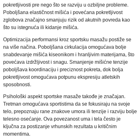
pokretljivosti pre nego što se razviju u ozbiljne probleme.
Poboljšana elastičnost mišića i povećana pokretljivost
zglobova značajno smanjuju rizik od akutnih povreda kao
što su istegnuća ili kidanje mišića.
Optimizacija performansi kroz sportsku masažu postiže se
na više načina. Poboljšana cirkulacija omogućava bolje
snabdevanje mišića kiseonikom i hranljivim materijama, što
povećava izdržljivost i snagu. Smanjenje mišićne tenzije
poboljšava koordinaciju i preciznost pokreta, dok bolja
pokretljivost omogućava potpunu ekspresiju atletskih
sposobnosti.
Psihološki aspekt sportske masaže takođe je značajan.
Tretman omogućava sportistima da se fokusiraju na svoje
telo, prepoznaju rane znakove umora ili tenzije i razviju bolje
telesno osećanje. Ova povezanost uma i tela često je
ključna za postizanje vrhunskih rezultata u kritičnim
momentima.