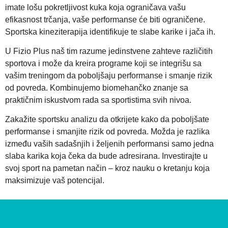
imate lošu pokretljivost kuka koja ograničava vašu
efikasnost trčanja, vaše performanse će biti ograničene.
Sportska kineziterapija identifikuje te slabe karike i jača ih.
U Fizio Plus naš tim razume jedinstvene zahteve različitih
sportova i može da kreira programe koji se integrišu sa
vašim treningom da poboljšaju performanse i smanje rizik
od povreda. Kombinujemo biomehančko znanje sa
praktičnim iskustvom rada sa sportistima svih nivoa.
Zakažite sportsku analizu da otkrijete kako da poboljšate
performanse i smanjite rizik od povreda. Možda je razlika
između vaših sadašnjih i željenih performansi samo jedna
slaba karika koja čeka da bude adresirana. Investirajte u
svoj sport na pametan način – kroz nauku o kretanju koja
maksimizuje vaš potencijal.