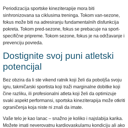
Periodizacija sportske kineziterapije mora biti
sinhronizovana sa ciklusima treninga. Tokom van-sezone,
fokus može biti na adresiranju fundamentalnih disfunkcija
pokreta. Tokom pred-sezone, fokus se prebacuje na sport-
specifične pripreme. Tokom sezone, fokus je na održavanje i
prevenciju povreda.
Dostignite svoj puni atletski
potencijal
Bez obzira da li ste vikend ratnik koji želi da poboljša svoju
igru, takmičarski sportista koji traži marginalne dobitke koji
čine razliku, ili profesionalni atleta koji želi da optimizuje
svaki aspekt performansi, sportska kineziterapija može otkriti
ograničenja koja niste ni znali da imate.
Vaše telo je kao lanac – snažno je koliko i najslabija karika.
Možete imati neverovatnu kardiovaskularnu kondiciju ali ako