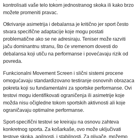
kontrolisati vaše telo tokom jednostranog skoka ili kako brzo
možete promeniti pravac.
Otkrivanje asimetrija i debalansa je kritično jer sport često
stvara specifične adaptacije koje mogu postati
problematične ako se ne adresiraju. Teniser može razviti
jaču dominantnu stranu, što će vremenom dovesti do
debalansa koji utiču na performanse i povećavaju rizik od
povreda.
Funkcionalni Movement Screen i slični sistemi procene
omogućavaju standardizovano testiranje osnovnih obrazaca
pokreta koji su fundamentalni za sportske performanse. Ovi
testovi mogu identifikovati ograničenja ili asimetrije koje
možda nisu očigledne tokom sportskih aktivnosti ali koje
ograničavaju optimalne performanse.
Sport-specifični testovi se kreiraju na osnovu zahteva
konkretnog sporta. Za košarkaše, ovo može uključivati
testove skoka, agilnosti, i stabilnosti. Za plivače, možemo