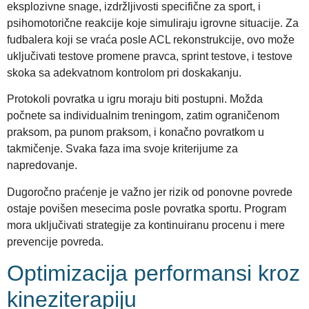
eksplozivne snage, izdržljivosti specifične za sport, i
psihomotorične reakcije koje simuliraju igrovne situacije. Za
fudbalera koji se vraća posle ACL rekonstrukcije, ovo može
uključivati testove promene pravca, sprint testove, i testove
skoka sa adekvatnom kontrolom pri doskakanju.
Protokoli povratka u igru moraju biti postupni. Možda
počnete sa individualnim treningom, zatim ograničenom
praksom, pa punom praksom, i konačno povratkom u
takmičenje. Svaka faza ima svoje kriterijume za
napredovanje.
Dugoročno praćenje je važno jer rizik od ponovne povrede
ostaje povišen mesecima posle povratka sportu. Program
mora uključivati strategije za kontinuiranu procenu i mere
prevencije povreda.
Optimizacija performansi kroz
kineziterapiju