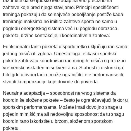
razumete da se ljudsko telo adaptira vrlo precizno na
zahteve koje pred njega stavljamo. Principi specifičnosti
treninga pokazuju da se najveće poboljšanje postiže kada
treniranje maksimalno imitira zahteve sporta ne samo u
pogledu energetskog sistema već i u pogledu obrazaca
pokreta, brzine kontrakcije, i koordinativnih zahteva.
Funkcionalni lanci pokreta u sportu retko uključuju rad samo
jednog mišića ili zgloba. Umesto toga, efikasni sportski
pokreti zahtevaju koordinisan rad mnogih mišića u precizno
vremenski usklađenim sekvencama. Slabost ili disfunkcija
bilo gde u ovom lancu može ograničiti cele performanse ili
stvoriti kompenzacije koje dovode do povreda.
Neuralna adaptacija – sposobnost nervnog sistema da
koordiniše složene pokrete – često je ograničavajući faktor u
sportskim performansama. Možete imati dovoljno snage u
pojedinim mišićima ali nedovoljnu sposobnost da tu snagu
koordinirano iskoristite u brzom, složenom sportskom
pokretu.