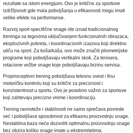
rezultate sa istom energijom. Ovo je kritično za sportove
izdržljivosti gde mala poboljšanja u efikasnosti mogu imati
velike efekte na performanse.
Razvoj sport-specifične snage ide iznad tradicionalnog
treninga sa tegovima uključivanjem funkcionalnih obrazaca,
eksplozivnih pokreta, i koordinacionih izazova koji direktno
utiču na sport. Za košarkaša, ovo može značiti pliometrijske
programe koji poboljšavaju vertikalni skok. Za tenisera,
rotacione vežbe snage koje poboljšavaju brzinu servisa.
Proprioceptivni trening poboljšava telesnu svest i finu
motoričku kontrolu koji su kritični za preciznost i
konzistentnost u sportu. Ovo je posebno važno za sportove
koji zahtevaju precizno vreme i koordinaciju.
Trening ravnoteže i stabilnosti ne samo sprečava povrede
već i poboljšava sposobnost za efikasnu proizvodnju snage.
Nestabilna baza neće dozvoliti optimalnu proizvodnju snage
bez obzira koliko snage imate u ekstremitetima.