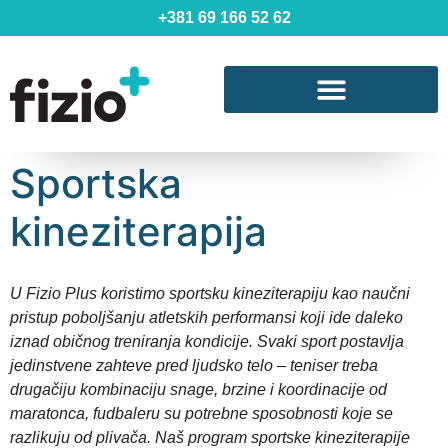
+381 69 166 52 62
Sportska
kineziterapija
U Fizio Plus koristimo sportsku kineziterapiju kao naučni
pristup poboljšanju atletskih performansi koji ide daleko
iznad običnog treniranja kondicije. Svaki sport postavlja
jedinstvene zahteve pred ljudsko telo – teniser treba
drugačiju kombinaciju snage, brzine i koordinacije od
maratonca, fudbaleru su potrebne sposobnosti koje se
razlikuju od plivača. Naš program sportske kineziterapije