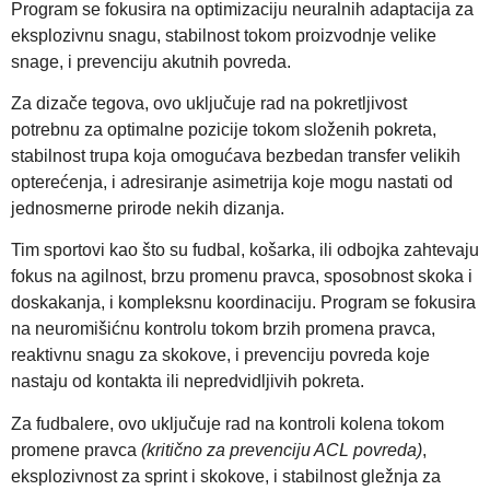
Program se fokusira na optimizaciju neuralnih adaptacija za
eksplozivnu snagu, stabilnost tokom proizvodnje velike
snage, i prevenciju akutnih povreda.
Za dizače tegova, ovo uključuje rad na pokretljivost
potrebnu za optimalne pozicije tokom složenih pokreta,
stabilnost trupa koja omogućava bezbedan transfer velikih
opterećenja, i adresiranje asimetrija koje mogu nastati od
jednosmerne prirode nekih dizanja.
Tim sportovi kao što su fudbal, košarka, ili odbojka zahtevaju
fokus na agilnost, brzu promenu pravca, sposobnost skoka i
doskakanja, i kompleksnu koordinaciju. Program se fokusira
na neuromišićnu kontrolu tokom brzih promena pravca,
reaktivnu snagu za skokove, i prevenciju povreda koje
nastaju od kontakta ili nepredvidljivih pokreta.
Za fudbalere, ovo uključuje rad na kontroli kolena tokom
promene pravca
(kritično za prevenciju ACL povreda)
,
eksplozivnost za sprint i skokove, i stabilnost gležnja za