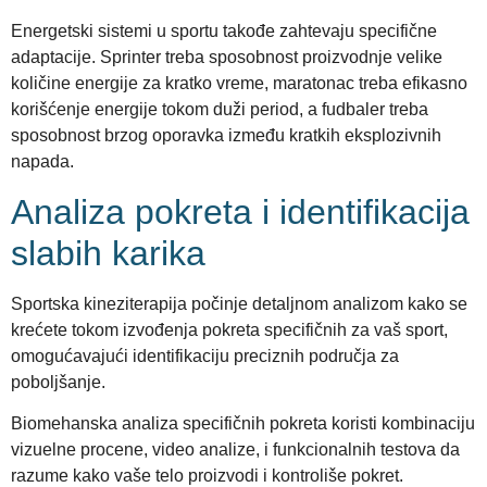
Energetski sistemi u sportu takođe zahtevaju specifične
adaptacije. Sprinter treba sposobnost proizvodnje velike
količine energije za kratko vreme, maratonac treba efikasno
korišćenje energije tokom duži period, a fudbaler treba
sposobnost brzog oporavka između kratkih eksplozivnih
napada.
Analiza pokreta i identifikacija
slabih karika
Sportska kineziterapija počinje detaljnom analizom kako se
krećete tokom izvođenja pokreta specifičnih za vaš sport,
omogućavajući identifikaciju preciznih područja za
poboljšanje.
Biomehanska analiza specifičnih pokreta koristi kombinaciju
vizuelne procene, video analize, i funkcionalnih testova da
razume kako vaše telo proizvodi i kontroliše pokret.