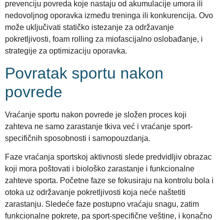
prevenciju povreda koje nastaju od akumulacije umora ili
nedovoljnog oporavka između treninga ili konkurencija. Ovo
može uključivati statičko istezanje za održavanje
pokretljivosti, foam rolling za miofascijalno oslobađanje, i
strategije za optimizaciju oporavka.
Povratak sportu nakon
povrede
Vraćanje sportu nakon povrede je složen proces koji
zahteva ne samo zarastanje tkiva već i vraćanje sport-
specifičnih sposobnosti i samopouzdanja.
Faze vraćanja sportskoj aktivnosti slede predvidljiv obrazac
koji mora poštovati i biološko zarastanje i funkcionalne
zahteve sporta. Početne faze se fokusiraju na kontrolu bola i
otoka uz održavanje pokretljivosti koja neće naštetiti
zarastanju. Sledeće faze postupno vraćaju snagu, zatim
funkcionalne pokrete, pa sport-specifične veštine, i konačno