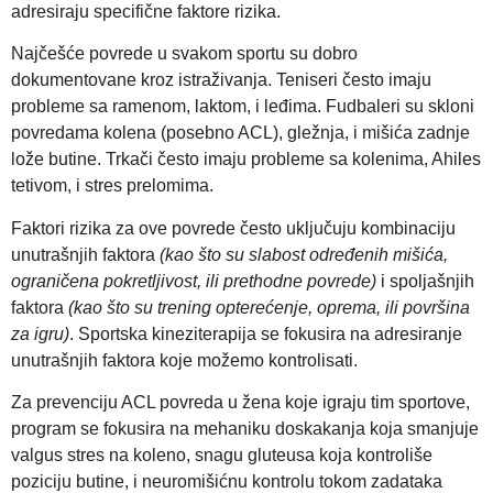
adresiraju specifične faktore rizika.
Najčešće povrede u svakom sportu su dobro
dokumentovane kroz istraživanja. Teniseri često imaju
probleme sa ramenom, laktom, i leđima. Fudbaleri su skloni
povredama kolena (posebno ACL), gležnja, i mišića zadnje
lože butine. Trkači često imaju probleme sa kolenima, Ahiles
tetivom, i stres prelomima.
Faktori rizika za ove povrede često uključuju kombinaciju
unutrašnjih faktora
(kao što su slabost određenih mišića,
ograničena pokretljivost, ili prethodne povrede)
i spoljašnjih
faktora
(kao što su trening opterećenje, oprema, ili površina
za igru)
. Sportska kineziterapija se fokusira na adresiranje
unutrašnjih faktora koje možemo kontrolisati.
Za prevenciju ACL povreda u žena koje igraju tim sportove,
program se fokusira na mehaniku doskakanja koja smanjuje
valgus stres na koleno, snagu gluteusa koja kontroliše
poziciju butine, i neuromišićnu kontrolu tokom zadataka