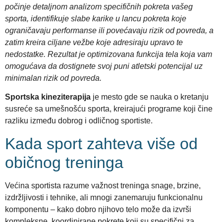
počinje detaljnom analizom specifičnih pokreta vašeg
sporta, identifikuje slabe karike u lancu pokreta koje
ograničavaju performanse ili povećavaju rizik od povreda, a
zatim kreira ciljane vežbe koje adresiraju upravo te
nedostatke. Rezultat je optimizovana funkcija tela koja vam
omogućava da dostignete svoj puni atletski potencijal uz
minimalan rizik od povreda.
Sportska kineziterapija
je mesto gde se nauka o kretanju
susreće sa umešnošću sporta, kreirajući programe koji čine
razliku između dobrog i odličnog sportiste.
Kada sport zahteva više od
običnog treninga
Većina sportista razume važnost treninga snage, brzine,
izdržljivosti i tehnike, ali mnogi zanemaruju funkcionalnu
komponentu – kako dobro njihovo telo može da izvrši
kompleksne, koordinirane pokrete koji su specifični za