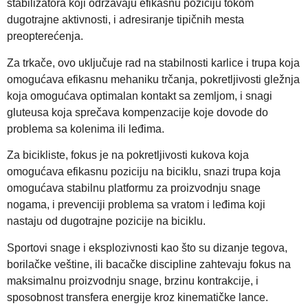
stabilizatora koji održavaju efikasnu poziciju tokom
dugotrajne aktivnosti, i adresiranje tipičnih mesta
preopterećenja.
Za trkače, ovo uključuje rad na stabilnosti karlice i trupa koja
omogućava efikasnu mehaniku trčanja, pokretljivosti gležnja
koja omogućava optimalan kontakt sa zemljom, i snagi
gluteusa koja sprečava kompenzacije koje dovode do
problema sa kolenima ili leđima.
Za bicikliste, fokus je na pokretljivosti kukova koja
omogućava efikasnu poziciju na biciklu, snazi trupa koja
omogućava stabilnu platformu za proizvodnju snage
nogama, i prevenciji problema sa vratom i leđima koji
nastaju od dugotrajne pozicije na biciklu.
Sportovi snage i eksplozivnosti kao što su dizanje tegova,
borilačke veštine, ili bacačke discipline zahtevaju fokus na
maksimalnu proizvodnju snage, brzinu kontrakcije, i
sposobnost transfera energije kroz kinematičke lance.