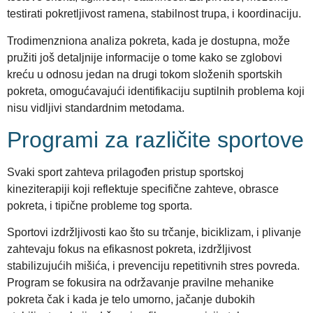
testirati pokretljivost ramena, stabilnost trupa, i koordinaciju.
Trodimenzniona analiza pokreta, kada je dostupna, može
pružiti još detaljnije informacije o tome kako se zglobovi
kreću u odnosu jedan na drugi tokom složenih sportskih
pokreta, omogućavajući identifikaciju suptilnih problema koji
nisu vidljivi standardnim metodama.
Programi za različite sportove
Svaki sport zahteva prilagođen pristup sportskoj
kineziterapiji koji reflektuje specifične zahteve, obrasce
pokreta, i tipične probleme tog sporta.
Sportovi izdržljivosti kao što su trčanje, biciklizam, i plivanje
zahtevaju fokus na efikasnost pokreta, izdržljivost
stabilizujućih mišića, i prevenciju repetitivnih stres povreda.
Program se fokusira na održavanje pravilne mehanike
pokreta čak i kada je telo umorno, jačanje dubokih