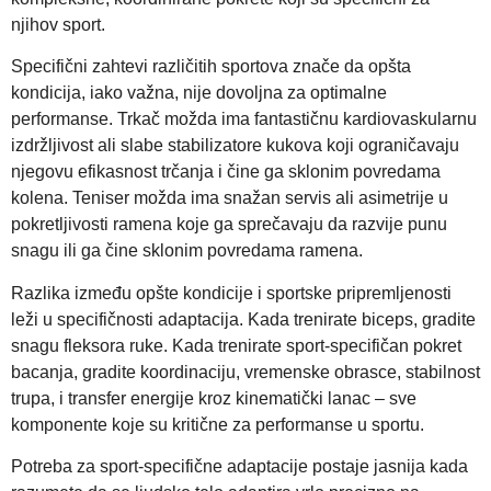
njihov sport.
Specifični zahtevi različitih sportova znače da opšta
kondicija, iako važna, nije dovoljna za optimalne
performanse. Trkač možda ima fantastičnu kardiovaskularnu
izdržljivost ali slabe stabilizatore kukova koji ograničavaju
njegovu efikasnost trčanja i čine ga sklonim povredama
kolena. Teniser možda ima snažan servis ali asimetrije u
pokretljivosti ramena koje ga sprečavaju da razvije punu
snagu ili ga čine sklonim povredama ramena.
Razlika između opšte kondicije i sportske pripremljenosti
leži u specifičnosti adaptacija. Kada trenirate biceps, gradite
snagu fleksora ruke. Kada trenirate sport-specifičan pokret
bacanja, gradite koordinaciju, vremenske obrasce, stabilnost
trupa, i transfer energije kroz kinematički lanac – sve
komponente koje su kritične za performanse u sportu.
Potreba za sport-specifične adaptacije postaje jasnija kada