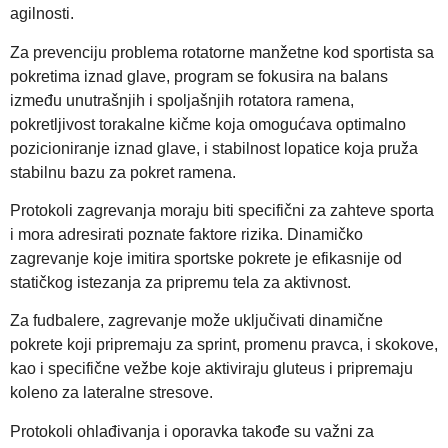
agilnosti.
Za prevenciju problema rotatorne manžetne kod sportista sa
pokretima iznad glave, program se fokusira na balans
između unutrašnjih i spoljašnjih rotatora ramena,
pokretljivost torakalne kičme koja omogućava optimalno
pozicioniranje iznad glave, i stabilnost lopatice koja pruža
stabilnu bazu za pokret ramena.
Protokoli zagrevanja moraju biti specifični za zahteve sporta
i mora adresirati poznate faktore rizika. Dinamičko
zagrevanje koje imitira sportske pokrete je efikasnije od
statičkog istezanja za pripremu tela za aktivnost.
Za fudbalere, zagrevanje može uključivati dinamične
pokrete koji pripremaju za sprint, promenu pravca, i skokove,
kao i specifične vežbe koje aktiviraju gluteus i pripremaju
koleno za lateralne stresove.
Protokoli ohlađivanja i oporavka takođe su važni za