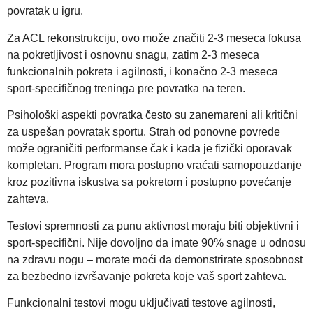
povratak u igru.
Za ACL rekonstrukciju, ovo može značiti 2-3 meseca fokusa
na pokretljivost i osnovnu snagu, zatim 2-3 meseca
funkcionalnih pokreta i agilnosti, i konačno 2-3 meseca
sport-specifičnog treninga pre povratka na teren.
Psihološki aspekti povratka često su zanemareni ali kritični
za uspešan povratak sportu. Strah od ponovne povrede
može ograničiti performanse čak i kada je fizički oporavak
kompletan. Program mora postupno vraćati samopouzdanje
kroz pozitivna iskustva sa pokretom i postupno povećanje
zahteva.
Testovi spremnosti za punu aktivnost moraju biti objektivni i
sport-specifični. Nije dovoljno da imate 90% snage u odnosu
na zdravu nogu – morate moći da demonstrirate sposobnost
za bezbedno izvršavanje pokreta koje vaš sport zahteva.
Funkcionalni testovi mogu uključivati testove agilnosti,