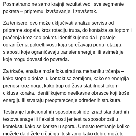
Posmatramo ne samo krajnji rezultat već i sve segmente
pokreta – pripremu, izvršavanje, i završetak.
Za tenisere, ovo može uključivati analizu servisa od
pripreme stopala, kroz rotaciju trupa, do kontakta sa loptom i
praćenja kroz ceo pokret. Identifikujemo da li postoje
ograničenja pokretljivosti koja sprečavaju punu rotaciju,
slabosti koje ograničavaju transfer energije, ili asimetrije
koje mogu dovesti do povreda.
Za trkače, analiza može fokusirati na mehaniku trčanja –
kako stopalo dolazi u kontakt sa zemljom, kako se energija
prenosi kroz nogu, kako trup održava stabilnost tokom
ciklusa koraka. Identifikujemo neefkasne obrasce koji troše
energiju ili stvaraju preopterećenje određenih struktura.
Testiranje funkcionalnih sposobnosti ide iznad standardnih
testova snage ili fleksibilnosti jer testira sposobnosti u
kontekstu kako se koriste u sportu. Umesto testiranje koliko
možete da dižete u čučnju, testiramo kako dobro možete