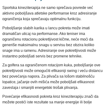
Sportska kineziterapija ne samo sprečava povrede već
aktivno poboljšava atletske performanse kroz adresiranje
ograničenja koja sprečavaju optimalnu funkciju.
Poboljšanje slabih karika u lancu pokreta može imati
dramatičan uticaj na performanse. Ako teniser ima
ograničenu rotacionu pokretljivost kičme, neće moći da
generiše maksimalnu snagu u servisu bez obzira koliko
snage ima u ramenu. Adresiranje ove pokretljivosti može
instantno poboljšati servis bez promene tehnike.
Za golfera sa ograničenom rotacijom kuka, poboljšanje ove
pokretljivosti može omogućiti efikasniji swing i veću distancu
bez povećanja napora. Za plivača sa lošom stabilnošću
lopatice, jačanje ovih mišića može poboljšati efikasnost
zaveslaja i smanjiti energetski trošak plivanja.
Povećanje efikasnosti pokreta kroz kineziterapiju znači da
možete postići iste rezultate sa manje energije ili bolje